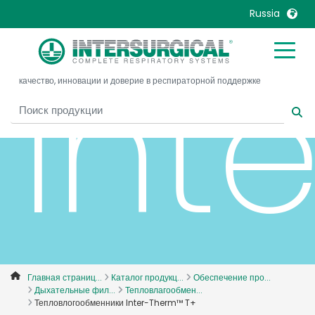
Russia
Int
United Kingdom
Ireland
качество, инновации и доверие в респираторной поддержке
United States
Italia
Australia
Japan
België, Nederlands
Lietuva
Belgique, Français
Malaysia
Canada, English
Mexico
Canada, Français
Nederlands
China
Norway
Colombia
Portugal
Denmark
Russia
Главная страниц...
Каталог продукц...
Обеспечение про...
Дыхательные фил...
Тепловлагообмен...
Deutschland
Sweden
Тепловлогообменники Inter-Therm™ T+