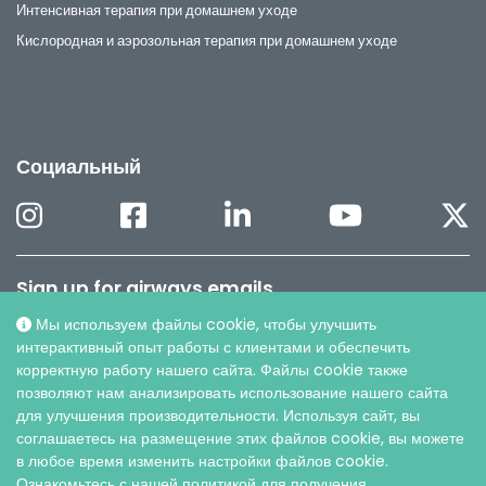
Интенсивная терапия при домашнем уходе
Кислородная и аэрозольная терапия при домашнем уходе
Социальный
Sign up for airways emails
Мы используем файлы cookie, чтобы улучшить
Latest news and much more.
интерактивный опыт работы с клиентами и обеспечить
Subscribe to our Airways newsletter
корректную работу нашего сайта. Файлы cookie также
позволяют нам анализировать использование нашего сайта
для улучшения производительности. Используя сайт, вы
соглашаетесь на размещение этих файлов cookie, вы можете
в любое время изменить настройки файлов cookie.
Ознакомьтесь с нашей политикой для получения