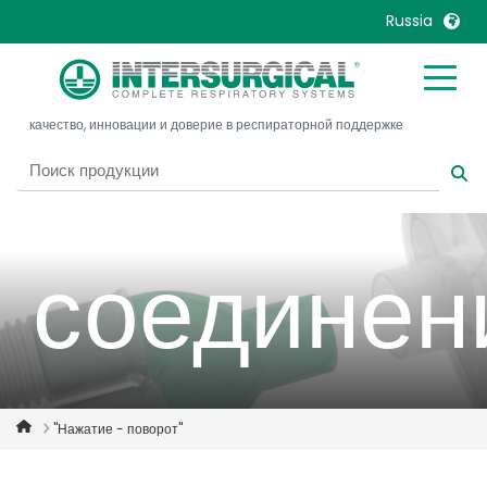
Russia
United Kingdom
Ireland
надежное
качество, инновации и доверие в респираторной поддержке
United States
Italia
Australia
Japan
België, Nederlands
Lietuva
Belgique, Français
Malaysia
соединен
Canada, English
Mexico
Canada, Français
Nederlands
China
Norway
Colombia
Portugal
Denmark
Russia
"Нажатие - поворот"
Deutschland
Sweden