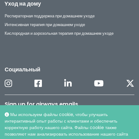
Yход на дому
Респираторная поддержка при домашнем уходе
Интенсивная терапия при домашнем уходе
Кислородная и аэрозольная терапия при домашнем уходе
Социальный
Sign up for airways emails
Мы используем файлы cookie, чтобы улучшить
Latest news and much more.
интерактивный опыт работы с клиентами и обеспечить
Subscribe to our Airways newsletter
корректную работу нашего сайта. Файлы cookie также
позволяют нам анализировать использование нашего сайта