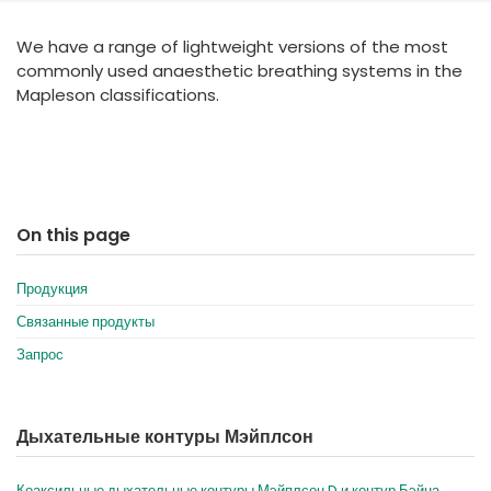
España
Turkey
We have a range of lightweight versions of the most
France
commonly used anaesthetic breathing systems in the
International English
Mapleson classifications.
On this page
Продукция
Связанные продукты
Запрос
Дыхательные контуры Мэйплсон
Коаксильные дыхательные контуры Мэйплсон D и контур Бэйна