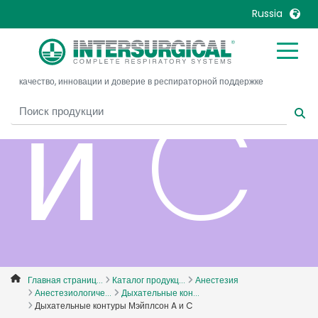
Russia
United Kingdom
Ireland
и C
качество, инновации и доверие в респираторной поддержке
United States
Italia
Australia
Japan
België, Nederlands
Lietuva
Belgique, Français
Malaysia
Canada, English
Mexico
Canada, Français
Nederlands
China
Norway
Colombia
Portugal
Denmark
Russia
Главная страниц...
Каталог продукц...
Анестезия
Анестезиологиче...
Дыхательные кон...
Deutschland
Sweden
Дыхательные контуры Мэйплсон A и C