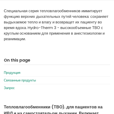
España
Turkey
Специальная серия тепловлагообменников иммитирует
France
функцию верхних дыхательных путей человека: сохраняет
International English
выдыхаемое тепло и влагу и возвращет их пациенту во
время вдоха. Hydro-Therm 3 - высокообъемные ТВО с
круглым основанием для применения в анестезиологии и
реанимации.
On this page
Продукция
Связанные продукты
Запрос
Тепловлагообменники (ТВО). для пациентов на
ИВЛ и на самостоятельом дыхании. Включает