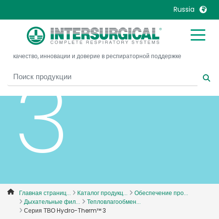
The
Russia
United Kingdom
Ireland
качество, инновации и доверие в респираторной поддержке
United States
Italia
3
Australia
Japan
België, Nederlands
Lietuva
Belgique, Français
Malaysia
Canada, English
Mexico
Canada, Français
Nederlands
China
Norway
Colombia
Portugal
Denmark
Russia
Главная страниц...
Каталог продукц...
Обеспечение про...
Дыхательные фил...
Тепловлагообмен...
Deutschland
Sweden
Серия ТВО Hydro-Therm™ 3