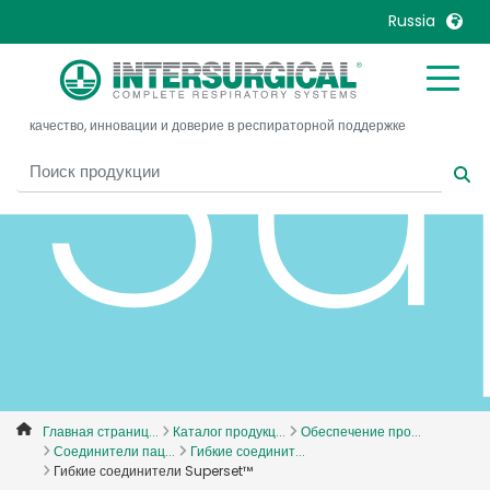
Su
Russia
United Kingdom
Ireland
качество, инновации и доверие в респираторной поддержке
United States
Italia
Australia
Japan
België, Nederlands
Lietuva
Belgique, Français
Malaysia
Canada, English
Mexico
Canada, Français
Nederlands
China
Norway
Colombia
Portugal
Denmark
Russia
Главная страниц...
Каталог продукц...
Обеспечение про...
Соединители пац...
Гибкие соединит...
Deutschland
Sweden
Гибкие соединители Superset™