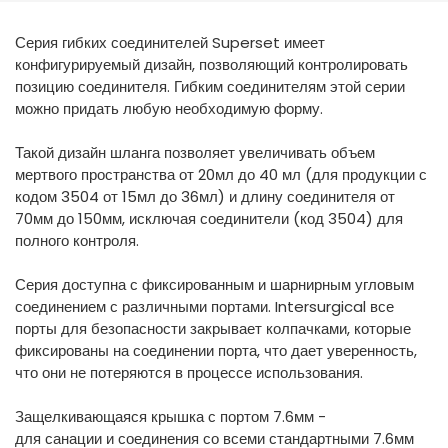
España
Turkey
Серия гибких соединителей Superset имеет
France
конфигурируемый дизайн, позволяющий контролировать
International English
позицию соединителя. Гибким соединителям этой серии
можно придать любую необходимую форму.
Такой дизайн шланга позволяет увеличивать объем
мертвого пространства от 20мл до 40 мл (для продукции с
кодом 3504 от 15мл до 36мл) и длину соединителя от
70мм до 150мм, исключая соединители (код 3504) для
полного контроля.
Серия доступна с фиксированным и шарнирным угловым
соединением с различными портами. Intersurgical все
порты для безопасности закрывает колпачками, которые
фиксированы на соединении порта, что дает уверенность,
что они не потеряются в процессе использования.
Защелкивающаяся крышка с портом 7.6мм -
для санации и соединения со всеми стандартными 7.6мм