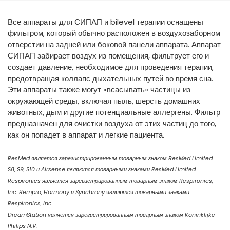
España
Turkey
Все аппараты для СИПАП и bilevel терапии оснащены
France
фильтром, который обычно расположен в воздухозаборном
International English
отверстии на задней или боковой панели аппарата. Аппарат
СИПАП забирает воздух из помещения, фильтрует его и
создает давление, необходимое для проведения терапии,
предотвращая коллапс дыхательных путей во время сна.
Эти аппараты также могут «всасывать» частицы из
окружающей среды, включая пыль, шерсть домашних
животных, дым и другие потенциальные аллергены. Фильтр
предназначен для очистки воздуха от этих частиц до того,
как он попадет в аппарат и легкие пациента.
ResMed является зарегистрированным товарным знаком ResMed Limited.
S8, S9, S10 и Airsense являются товарными знаками ResMed Limited.
Respironics является зарегистрированным товарным знаком Respironics,
Inc. Rempro, Harmony и Synchrony являются товарными знаками
Respironics, Inc.
DreamStation является зарегистрированным товарным знаком Koninklijke
Philips N.V.