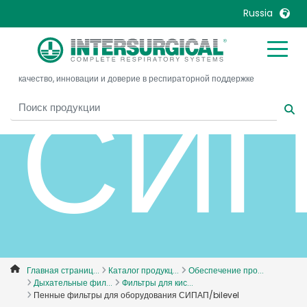
Russia
United Kingdom
Ireland
СИП
качество, инновации и доверие в респираторной поддержке
United States
Italia
Australia
Japan
België, Nederlands
Lietuva
Belgique, Français
Malaysia
Canada, English
Mexico
Canada, Français
Nederlands
China
Norway
Colombia
Portugal
Denmark
Russia
Главная страниц...
Каталог продукц...
Обеспечение про...
Дыхательные фил...
Фильтры для кис...
Deutschland
Sweden
Пенные фильтры для оборудования СИПАП/bilevel