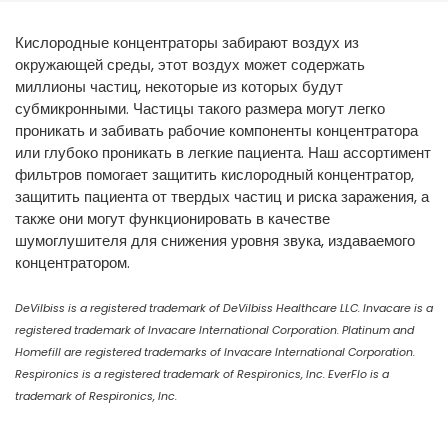
España
Turkey
Кислородные концентраторы забирают воздух из
France
окружающей среды, этот воздух может содержать
International English
миллионы частиц, некоторые из которых будут
субмикронными. Частицы такого размера могут легко
проникать и забивать рабочие компоненты концентратора
или глубоко проникать в легкие пациента. Наш ассортимент
фильтров помогает защитить кислородный концентратор,
защитить пациента от твердых частиц и риска заражения, а
также они могут функционировать в качестве
шумоглушителя для снижения уровня звука, издаваемого
концентратором.
DeVilbiss is a registered trademark of DeVilbiss Healthcare LLC. Invacare is a
registered trademark of Invacare International Corporation. Platinum and
Homefill are registered trademarks of Invacare International Corporation.
Respironics is a registered trademark of Respironics, Inc. EverFlo is a
trademark of Respironics, Inc.