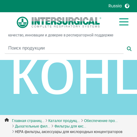
Russia
United Kingdom
Ireland
кон
качество, инновации и доверие в респираторной поддержке
United States
Italia
Australia
Japan
België, Nederlands
Lietuva
Belgique, Français
Malaysia
Canada, English
Mexico
Canada, Français
Nederlands
China
Norway
Colombia
Portugal
Denmark
Russia
Главная страниц...
Каталог продукц...
Обеспечение про...
Дыхательные фил...
Фильтры для кис...
Deutschland
Sweden
HEPA фильтры, аксессуары для кислородных концентраторов