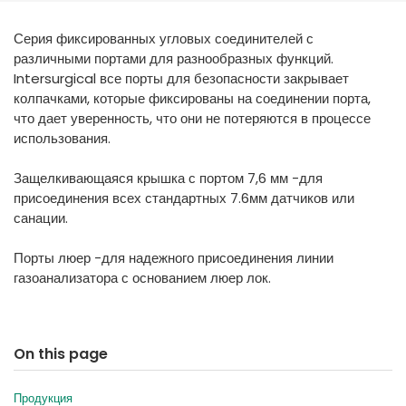
España
Turkey
Серия фиксированных угловых соединителей с
France
различными портами для разнообразных функций.
International English
Intersurgical все порты для безопасности закрывает
колпачками, которые фиксированы на соединении порта,
что дает уверенность, что они не потеряются в процессе
использования.
Защелкивающаяся крышка с портом 7,6 мм -для
присоединения всех стандартных 7.6мм датчиков или
санации.
Порты люер -для надежного присоединения линии
газоанализатора с основанием люер лок.
On this page
Продукция