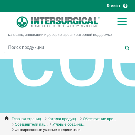
со
Russia
United Kingdom
Ireland
качество, инновации и доверие в респираторной поддержке
United States
Italia
Australia
Japan
België, Nederlands
Lietuva
Belgique, Français
Malaysia
Canada, English
Mexico
Canada, Français
Nederlands
China
Norway
Colombia
Portugal
Denmark
Russia
Главная страниц...
Каталог продукц...
Обеспечение про...
Соединители пац...
Угловые соедини...
Deutschland
Sweden
Фиксированные угловые соединители