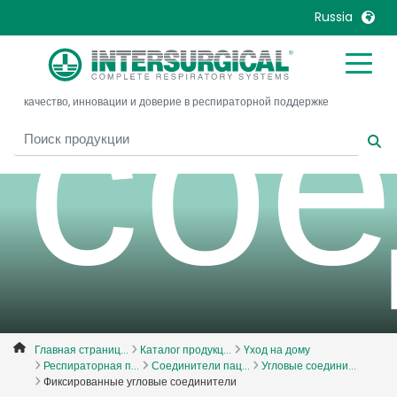
Russia
сое
United Kingdom
Ireland
качество, инновации и доверие в респираторной поддержке
United States
Italia
Australia
Japan
België, Nederlands
Lietuva
Belgique, Français
Malaysia
Canada, English
Mexico
Canada, Français
Nederlands
China
Norway
Colombia
Portugal
Denmark
Russia
Главная страниц...
Каталог продукц...
Yход на дому
Респираторная п...
Соединители пац...
Угловые соедини...
Deutschland
Sweden
Фиксированные угловые соединители