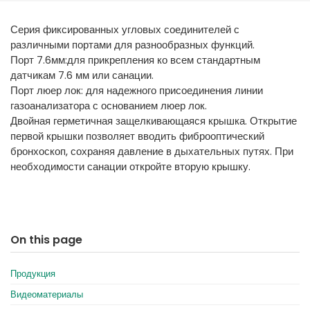
España
Turkey
Серия фиксированных угловых соединителей с
France
различными портами для разнообразных функций.
International English
Порт 7.6мм:для прикрепления ко всем стандартным
датчикам 7.6 мм или санации.
Порт люер лок: для надежного присоединения линии
газоанализатора с основанием люер лок.
Двойная герметичная защелкивающаяся крышка. Открытие
первой крышки позволяет вводить фиброоптический
бронхоскоп, сохраняя давление в дыхательных путях. При
необходимости санации откройте вторую крышку.
On this page
Продукция
Видеоматериалы