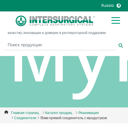
му
Russia
United Kingdom
Ireland
качество, инновации и доверие в респираторной поддержке
United States
Italia
Australia
Japan
België, Nederlands
Lietuva
Belgique, Français
Malaysia
Canada, English
Mexico
Canada, Français
Nederlands
China
Norway
Colombia
Portugal
Denmark
Russia
Главная страниц...
Каталог продукц...
Реанимация
Соединители
15мм прямой соединитель с мундштуком
Deutschland
Sweden