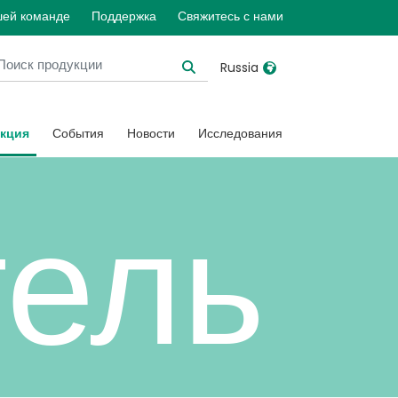
шей команде
Поддержка
Свяжитесь с нами
Russia
United Kingdom
Ireland
кция
События
Новости
Исследования
United States
Italia
Australia
Japan
тель
België, Nederlands
Lietuva
Belgique, Français
Malaysia
Canada, English
Mexico
Canada, Français
Nederlands
China
Norway
Colombia
Portugal
Denmark
Russia