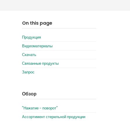
Deutschland
Sweden
España
Turkey
On this page
France
Продукция
International English
Видеоматериалы
Скачать
Связанные продукты
Запрос
Обзор
"Нажатие - поворот"
Ассортимент стерильной продукции