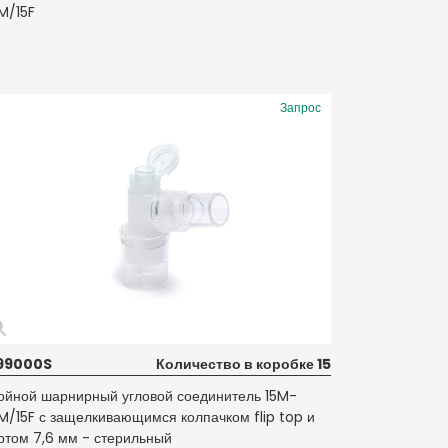
M/15F
Запрос
99000S
Количество в коробке 15
ойной шарнирный угловой соединитель 15M-
M/15F с защелкивающимся колпачком flip top и
ртом 7,6 мм - стерильный