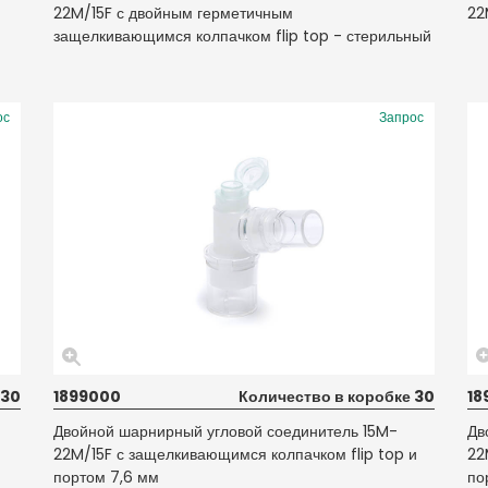
22M/15F с двойным герметичным
22
защелкивающимся колпачком flip top - стерильный
ос
Запрос
 30
1899000
Количество в коробке 30
18
Двойной шарнирный угловой соединитель 15M-
Дв
22M/15F с защелкивающимся колпачком flip top и
22
портом 7,6 мм
по