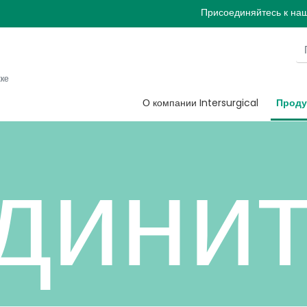
овой
Присоединяйтесь к на
жке
О компании Intersurgical
Проду
дини