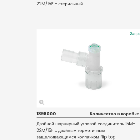
22M/15F - стерильный
Запр
1898000
Количество в коробке
Двойной шарнирный угловой соединитель 15M-
22M/15F с двойным герметичным
защелкивающимся колпачком flip top