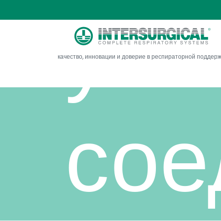
угл
качество, инновации и доверие в респираторной поддер
сое