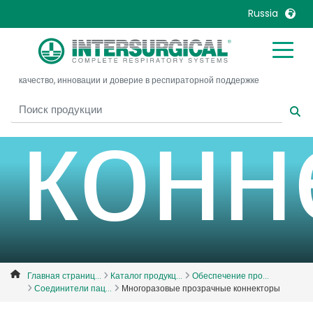
проз
Russia
United Kingdom
Ireland
качество, инновации и доверие в респираторной поддержке
United States
Italia
конн
Australia
Japan
België, Nederlands
Lietuva
Belgique, Français
Malaysia
Canada, English
Mexico
Canada, Français
Nederlands
China
Norway
Colombia
Portugal
Denmark
Russia
Главная страниц...
Каталог продукц...
Обеспечение про...
Соединители пац...
Многоразовые прозрачные коннекторы
Deutschland
Sweden