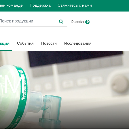
шей команде
Поддержка
Свяжитесь с нами
Russia
United Kingdom
Ireland
кция
События
Новости
Исследования
United States
Italia
Australia
Japan
™
België, Nederlands
Lietuva
Belgique, Français
Malaysia
Canada, English
Mexico
Canada, Français
Nederlands
China
Norway
Colombia
Portugal
Denmark
Russia