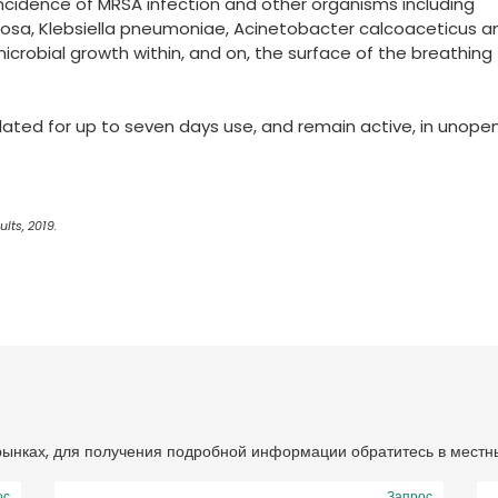
 incidence of MRSA infection and other organisms including
sa, Klebsiella pneumoniae, Acinetobacter calcoaceticus a
 microbial growth within, and on, the surface of the breathing
idated for up to seven days use, and remain active, in unop
lts, 2019.
 рынках, для получения подробной информации обратитесь в местн
ос
Запрос