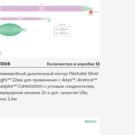
11106
Количество в коробке 12
тимикробный дыхательный контур Flextube Silver
ight™ 22мм для применения с Aisys™, Avance™
Aespire™ Carestation с угловым соединителем,
зервуарным мешком 2л и доп. шлангом 1,6м,
ина 2,4м
Запрос