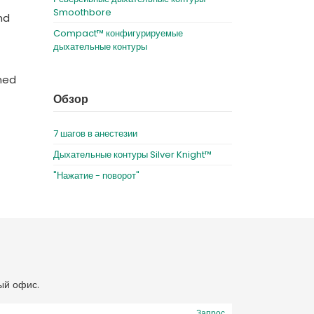
Smoothbore
nd
Compact™ конфигурируемые
дыхательные контуры
ened
Обзор
7 шагов в анестезии
Дыхательные контуры Silver Knight™
"Нажатие - поворот"
ый офис.
Запрос