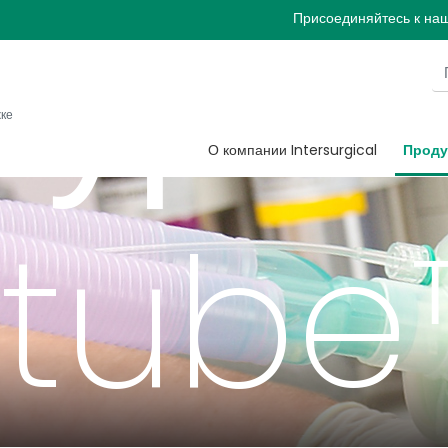
туры
Присоединяйтесь к на
жке
О компании Intersurgical
Проду
xtube