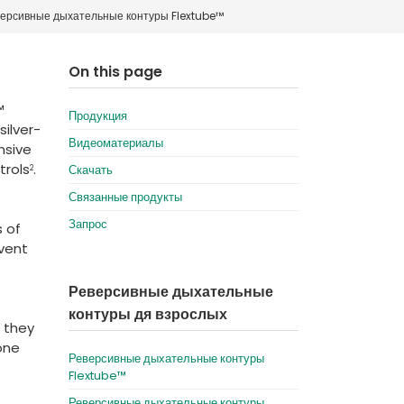
версивные дыхательные контуры Flextube™
Deutschland
Sweden
España
Turkey
On this page
France
™
Продукция
International English
silver-
Видеоматериалы
nsive
trols
.
Скачать
2
Связанные продукты
Запрос
s of
event
Реверсивные дыхательные
контуры дя взрослых
e they
one
Реверсивные дыхательные контуры
Flextube™
Реверсивные дыхательные контуры