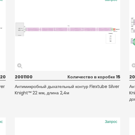
 20
2001100
Количество в коробке 15
20
ver
Антимикробный дыхательный контур Flextube Silver
Ан
Knight™ 22 мм, длина 2,4м
Kn
до
ос
Запрос