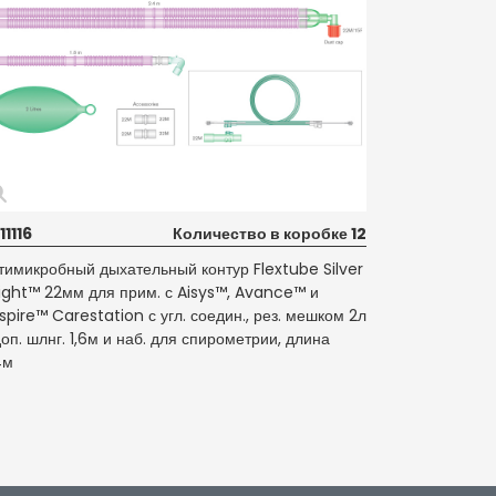
11116
Количество в коробке 12
тимикробный дыхательный контур Flextube Silver
ight™ 22мм для прим. с Aisys™, Avance™ и
spire™ Carestation с угл. соедин., рез. мешком 2л
доп. шлнг. 1,6м и наб. для спирометрии, длина
4м