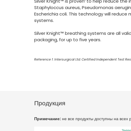
Silver Knight™ is proven¹ to help reduce the
Staphyloccus aureus, Pseudomonas aerugino
Escherichia coli. This technology will reduce
systems.
Silver Knight™ breathing systems are all val
packaging, for up to five years.
Reference 1: Intersurgical Ltd. Certified Independent Test Resu
Продукция
Примечание:
не все продукты доступны на всех
Запр