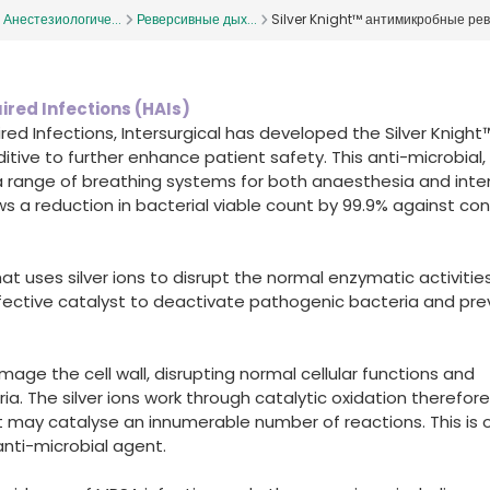
Анестезиологиче...
Реверсивные дых...
Silver Knight™ антимикробные ре
uired Infections (HAIs)
red Infections, Intersurgical has developed the Silver Knight
tive to further enhance patient safety. This anti-microbial, 
a range of breathing systems for both anaesthesia and inte
s a reduction in bacterial viable count by 99.9% against con
hat uses silver ions to disrupt the normal enzymatic activitie
effective catalyst to deactivate pathogenic bacteria and pr
mage the cell wall, disrupting normal cellular functions and
ria. The silver ions work through catalytic oxidation therefor
 it may catalyse an innumerable number of reactions. This is 
anti-microbial agent.