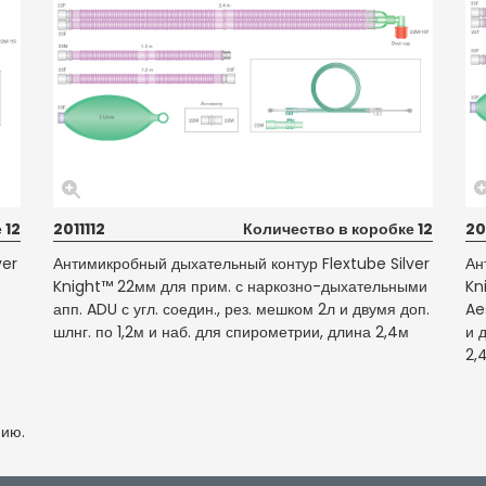
 12
2011112
Количество в коробке 12
20
ver
Антимикробный дыхательный контур Flextube Silver
Ан
Knight™ 22мм для прим. с наркозно-дыхательными
Kn
апп. ADU с угл. соедин., рез. мешком 2л и двумя доп.
Ae
шлнг. по 1,2м и наб. для спирометрии, длина 2,4м
и 
2,
нию.