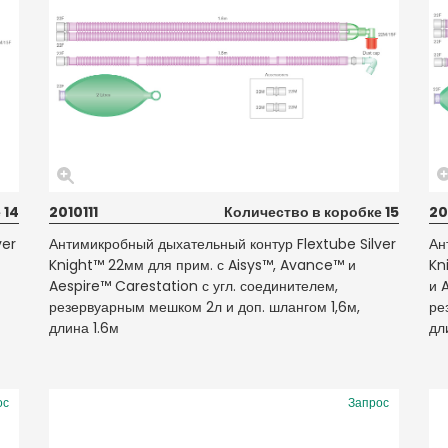
 14
2010111
Количество в коробке 15
20
ver
Антимикробный дыхательный контур Flextube Silver
Ан
Knight™ 22мм для прим. с Aisys™, Avance™ и
Kn
Aespire™ Carestation с угл. соединителем,
и 
резервуарным мешком 2л и доп. шлангом 1,6м,
ре
длина 1.6м
дл
ос
Запрос