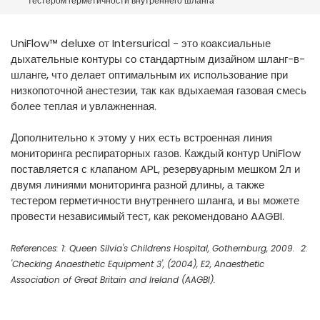
тестером герметичности внутреннего шланга
España
Turkey
France
UniFlow™ deluxe от Intersurical - это коаксиальные
International English
дыхательные контуры со стандартным дизайном шланг-в-
шланге, что делает оптимальным их использование при
низкопоточной анестезии, так как вдыхаемая газовая смесь
более теплая и увлажненная.
Дополнительно к этому у них есть встроенная линия
мониторинга респираторных газов. Каждый контур UniFlow
поставляется с клапаном APL, резервуарным мешком 2л и
двумя линиями мониторинга разной длины, а также
тестером герметичности внутреннего шланга, и вы можете
провести независимый тест, как рекомендовано AAGBI.
References: 1: Queen Silvia's Childrens Hospital, Gothernburg, 2009. 2:
'Checking Anaesthetic Equipment 3', (2004), E2, Anaesthetic
Association of Great Britain and Ireland (AAGBI).