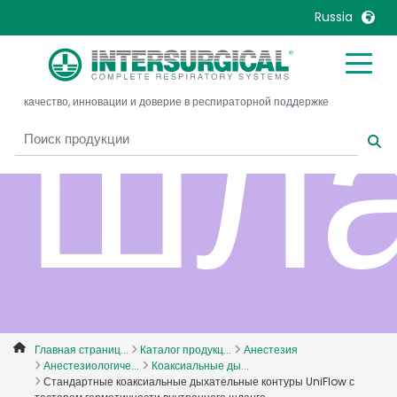
Russia
шла
United Kingdom
Ireland
качество, инновации и доверие в респираторной поддержке
United States
Italia
Australia
Japan
België, Nederlands
Lietuva
Belgique, Français
Malaysia
Canada, English
Mexico
Canada, Français
Nederlands
China
Norway
Colombia
Portugal
Denmark
Russia
Главная страниц...
Каталог продукц...
Анестезия
Анестезиологиче...
Коаксиальные ды...
Deutschland
Sweden
Стандартные коаксиальные дыхательные контуры UniFlow с