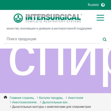
Russia
спи
United Kingdom
Ireland
качество, инновации и доверие в респираторной поддержке
United States
Italia
Australia
Japan
België, Nederlands
Lietuva
Belgique, Français
Malaysia
Canada, English
Mexico
Canada, Français
Nederlands
China
Norway
Colombia
Portugal
Denmark
Russia
Главная страниц...
Каталог продукц...
Анестезия
Анестезиологиче...
Дыхательные кон...
Deutschland
Sweden
Дыхательные контуры с комплектами для спирометрии