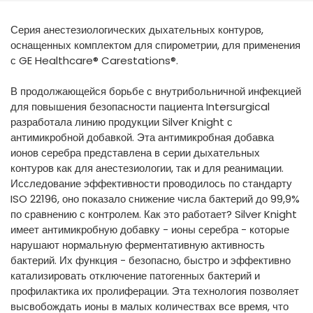
España
Turkey
Серия анестезиологических дыхательных контуров,
France
оснащенных комплектом для спирометрии, для применения
International English
с GE Healthcare® Carestations®.
В продолжающейся борьбе с внутрибольничной инфекцией
для повышения безопасности пациента Intersurgical
разработала линию продукции Silver Knight с
антимикробной добавкой. Эта антимикробная добавка
ионов серебра представлена в серии дыхательных
контуров как для анестезиологии, так и для реанимации.
Исследование эффективности проводилось по стандарту
ISO 22196, оно показало снижение числа бактерий до 99,9%
по сравнению с контролем. Как это работает? Silver Knight
имеет антимикробную добавку - ионы серебра - которые
нарушают нормальную ферментативную активность
бактерий. Их функция - безопасно, быстро и эффективно
катализировать отключение патогенных бактерий и
профилактика их пролиферации. Эта технология позволяет
высвобождать ионы в малых количествах все время, что