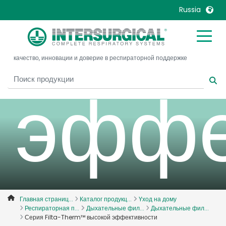
высо
Russia
United Kingdom
Ireland
качество, инновации и доверие в респираторной поддержке
United States
Italia
эффе
Australia
Japan
België, Nederlands
Lietuva
Belgique, Français
Malaysia
Canada, English
Mexico
Canada, Français
Nederlands
China
Norway
Colombia
Portugal
Denmark
Russia
Главная страниц...
Каталог продукц...
Yход на дому
Респираторная п...
Дыхательные фил...
Дыхательные фил...
Deutschland
Sweden
Серия Filta-Therm™ высокой эффективности