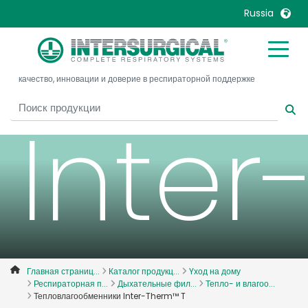
Тепл
Russia
United Kingdom
Ireland
качество, инновации и доверие в респираторной поддержке
United States
Italia
Australia
Japan
Inte
België, Nederlands
Lietuva
Belgique, Français
Malaysia
Canada, English
Mexico
Canada, Français
Nederlands
China
Norway
Colombia
Portugal
Denmark
Russia
Главная страниц...
Каталог продукц...
Yход на дому
Респираторная п...
Дыхательные фил...
Тепло- и влагоо...
Deutschland
Sweden
Тепловлагообменники Inter-Therm™ T