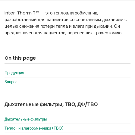
España
Turkey
Inter-Therm T™ — это тепловлагообменник,
France
разработанный для пациентов со спонтанным дыханием с
International English
целью снижения потери тепла и влаги при дыхании. Он
предназначен для пациентов, перенесших трахеотомию.
On this page
Продукция
Запрос
Дыхательные фильтры, ТВО, ДФ/ТВО
Дыхательные фильтры
Тепло- и влагообменники (ТВО)