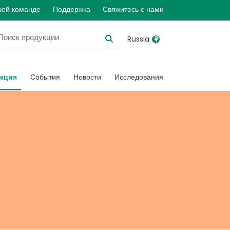
шей команде
Поддержка
Свяжитесь с нами
Russia
United Kingdom
Ireland
кция
События
Новости
Исследования
United States
Italia
Australia
Japan
België, Nederlands
Lietuva
Belgique, Français
Malaysia
Canada, English
Mexico
Canada, Français
Nederlands
China
Norway
Colombia
Portugal
Denmark
Russia