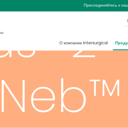
Присоединяйтесь к на
rus™2
жке
О компании Intersurgical
Проду
taNeb™