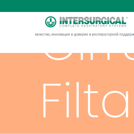
Cir
качество, инновации и доверие в респираторной поддер
Fil