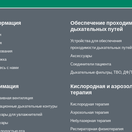
ормация
Обеспечение проходи
дыхательных путей
и
Устройства для обеспечения
я
проходимости дыхательных путей
ования
Аксессуары
жка
Соединители пациента
есь с нами
Дыхательные фильтры, ТВО, ДФ
имация
Кислородная и аэрозо
терапия
зивная вентиляция
Кислородная терапия
ационные дыхательные контуры
Аэрозольная терапия
уары для увлажнителей
Небулазерная терапия
уары
Респираторная физиотерапия
 полостью рта