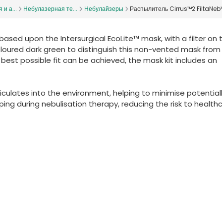
и а...
Небулазерная те...
Небулайзеры
Распылитель Cirrus™2 FiltaNeb
sed upon the Intersurgical EcoLite™ mask, with a filter on 
loured dark green to distinguish this non-vented mask from
best possible fit can be achieved, the mask kit includes an
culates into the environment, helping to minimise potential
ng during nebulisation therapy, reducing the risk to health