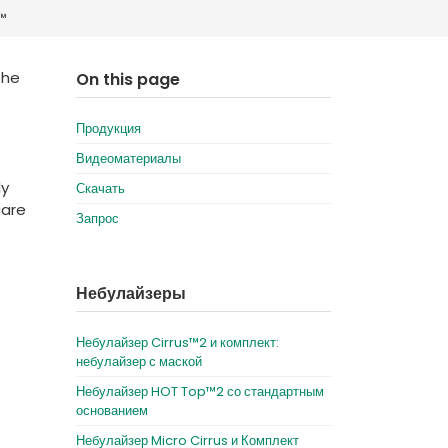
™
Deutschland
Sweden
España
Turkey
the
On this page
France
Продукция
International English
Видеоматериалы
ly
Скачать
care
Запрос
Небулайзеры
Небулайзер Cirrus™2 и комплект:
небулайзер с маской
Небулайзер HOT Top™2 со стандартным
основанием
Небулайзер Micro Cirrus и Комплект