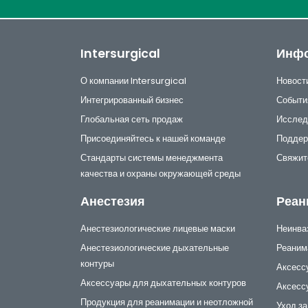
Intersurgical
Инф
О компании Intersurgical
Новост
Интегрированный бизнес
Событи
Глобальная сеть продаж
Исслед
Присоединяйтесь к нашей команде
Поддер
Стандарты системы менеджмента
Свяжит
качества и охраны окружающей среды
Анестезия
Реан
Анестезиологические лицевые маски
Неинва
Анестезиологические дыхательные
Реаним
контуры
Аксесс
Аксессуары для дыхательных контуров
Аксесс
Продукция для реанимации и неотложной
Уход за