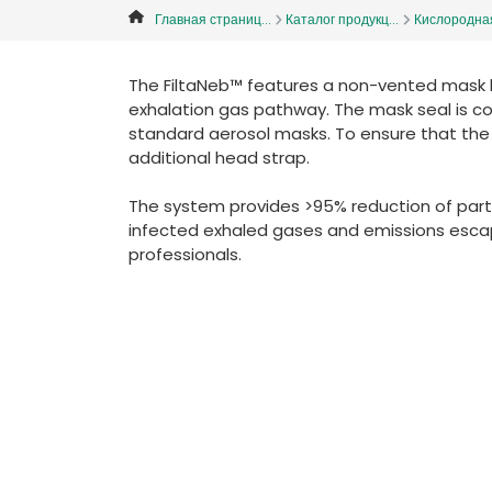
Главная страниц...
Каталог продукц...
Кислородная 
The FiltaNeb™ features a non-vented mask ba
exhalation gas pathway. The mask seal is co
standard aerosol masks. To ensure that the 
additional head strap.
The system provides >95% reduction of parti
infected exhaled gases and emissions escapi
professionals.