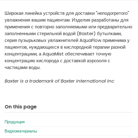
España
Turkey
Широкая линейка устройств для доставки "неподогретого"
France
увлажнения вашим пациентам. Изделия разработаны для
International English
применения с повторно заполняемыми или предварительно
заполненными стерильной водой (Baxter) бутылками,
серия пузырьковых увлажнителей AquaFlow применима у
пациентов, нуждающихся в кислородной терапии разной
концентрациии, а AquaMist обеспечивает точную
концентрацию кислорода с доставкой аэрозоля с
частицами воды.
Baxter is a trademark of Baxter International Inc
On this page
Продукция
Видеоматериалы