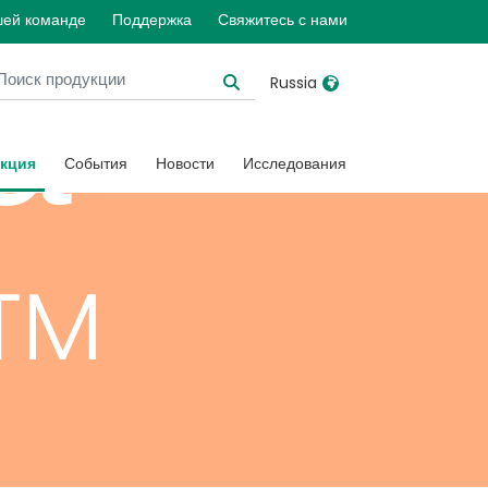
шей команде
Поддержка
Свяжитесь с нами
а
Russia
United Kingdom
Ireland
кция
События
Новости
Исследования
United States
Italia
Australia
Japan
k™
België, Nederlands
Lietuva
Belgique, Français
Malaysia
Canada, English
Mexico
Canada, Français
Nederlands
China
Norway
Colombia
Portugal
Denmark
Russia