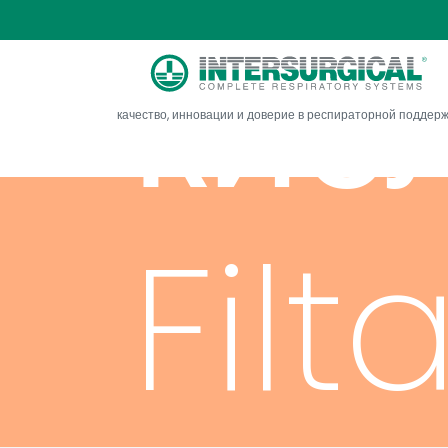
кис
качество, инновации и доверие в респираторной поддер
Fil