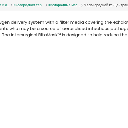
и а...
Кислородная тер...
Кислородные мас...
Маски средней концентрац
ygen delivery system with a filter media covering the exhala
tients who may be a source of aerosolised infectious pathog
he Intersurgical FiltaMask™ is designed to help reduce the 