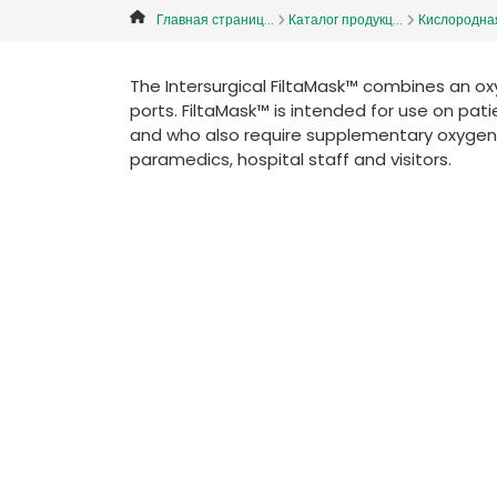
Главная страниц...
Каталог продукц...
Кислородная 
The Intersurgical FiltaMask™ combines an ox
ports. FiltaMask™ is intended for use on pa
and who also require supplementary oxygen. T
paramedics, hospital staff and visitors.