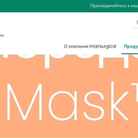
Присоединяйтесь к на
лород
жке
О компании Intersurgical
Проду
taMas