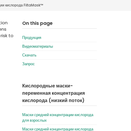
ии кислорода FiltaMask™
Deutschland
Sweden
España
Turkey
tion
On this page
ens
France
risk to
Продукция
International English
Видеоматериалы
Скачать
Запрос
Кислородные маски-
переменная концентрация
кислорода (низкий поток)
Маски средней концентрации кислорода
для взрослых
Маски средней концентрации кислорода