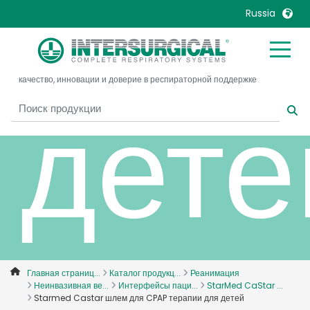
для
Russia
United Kingdom
Ireland
качество, инновации и доверие в респираторной поддержке
United States
Italia
дете
Australia
Japan
België, Nederlands
Lietuva
Belgique, Français
Malaysia
Canada, English
Mexico
Canada, Français
Nederlands
China
Norway
Colombia
Portugal
Denmark
Russia
Главная страниц...
Каталог продукц...
Реанимация
Неинвазивная ве...
Интерфейсы паци...
StarMed CaStar ...
Deutschland
Sweden
Starmed Castar шлем для CPAP терапии для детей