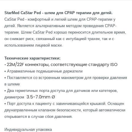
España
Turkey
France
StarMed CaStar Ped - шлем для СРАР терапии для детей.
CaStar Ped - комфортный и легкий шлем для СРАР-терапии у
International English
детей. Является альтернативным методом проведения СРАР-
терапии. Шлем CaStar Ped хорошо переносится длительное время,
он снижает риск, связанный как с интубацией трахеи, так и с
использованием лицевой маски.
Технические характеристики:
22M/22F коннекторы, соответствующие стандарту ISO
•
• Атравматичные подмышечные держатели
• Поставляется со встроенным манометром для проверки давления
в шлеме
• Два герметичных порта доступа для датчиков или катетеров,
3.5-7.0mm Ø
диаметром
• Порт доступа к пациенту с завинчивающейся крышкой. Оснащен
двунаправленным клапаном безопасности, который автоматически
открывается в случае сбоя давления.
Индивидуальная упаковка