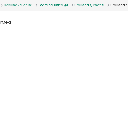
Неинвазивная ве...
StarMed шлем дл...
StarMed дыхател...
StarMed а
arMed