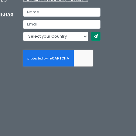
/ТВО
льная