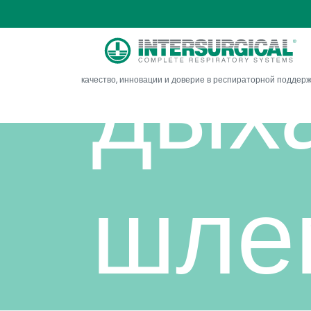
дых
качество, инновации и доверие в респираторной поддер
шле