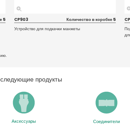
е 5
CP903
Количество в коробке 5
C
Устройство для подкачки манжеты
По
дл
нию.
ь следующие продукты
Аксессуары
Соединители