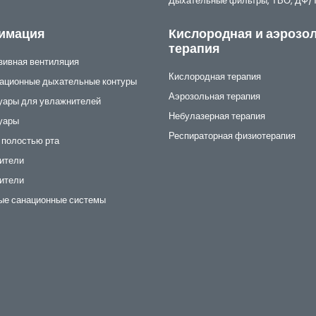
Дыхательные фильтры, ТВО, ДФ
имация
Кислородная и аэрозо
терапия
зивная вентиляция
Кислородная терапия
ационные дыхательные контуры
Аэрозольная терапия
уары для увлажнителей
Небулазерная терапия
уары
Респираторная физиотерапия
 полостью рта
ители
ители
ые санационные системы