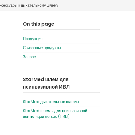
ксессуары к дыхательному шлему
Deutschland
Sweden
España
Turkey
On this page
France
Продукция
International English
Связанные продукты
Запрос
StarMed шлем для
неинвазивной ИВЛ
StarMed дыхательные шлемы
StarMed шлемы для неинвазивной
вентиляции легких (НИВ)