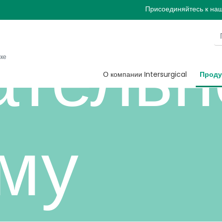
Присоединяйтесь к на
ательн
жке
О компании Intersurgical
Проду
му