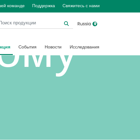
шей команде
Поддержка
Свяжитесь с нами
ому
Russia
United Kingdom
Ireland
кция
События
Новости
Исследования
United States
Italia
Australia
Japan
België, Nederlands
Lietuva
Belgique, Français
Malaysia
Canada, English
Mexico
Canada, Français
Nederlands
China
Norway
Colombia
Portugal
Denmark
Russia