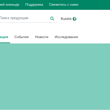
шей команде
Поддержка
Свяжитесь с нами
Russia
United Kingdom
Ireland
кция
События
Новости
Исследования
United States
Italia
Australia
Japan
België, Nederlands
Lietuva
Belgique, Français
Malaysia
Canada, English
Mexico
Canada, Français
Nederlands
China
Norway
Colombia
Portugal
Denmark
Russia