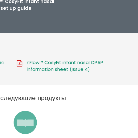
™ CosyFit infant nasal
set up guide
ля
nFlow™ CosyFit infant nasal CPAP
information sheet (Issue 4)
ь следующие продукты