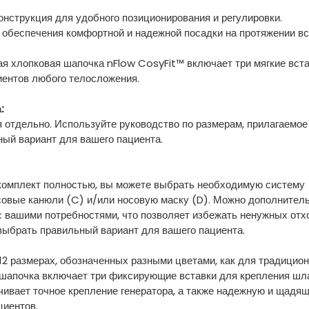
онструкция для удобного позиционирования и регулировки.
 обеспечения комфортной и надежной посадки на протяжении вс
я хлопковая шапочка nFlow CosyFit™ включает три мягкие вст
иентов любого телосложения.
а:
отдельно. Используйте руководство по размерам, прилагаемое
ый вариант для вашего пациента.
 комплект полностью, вы можете выбрать необходимую систему
осовые канюли (C) и/или носовую маску (D). Можно дополнител
с вашими потребностями, что позволяет избежать ненужных отх
выбрать правильный вариант для вашего пациента.
12 размерах, обозначенных разными цветами, как для традицио
 шапочка включает три фиксирующие вставки для крепления шл
чивает точное крепление генератора, а также надежную и щадя
иентов.