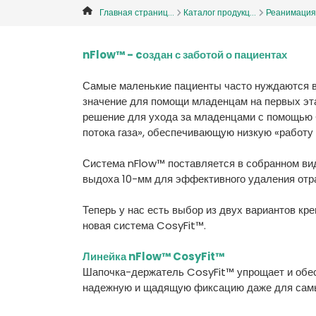
Главная страниц...
Каталог продукц...
Реанимация
nFlow™ - cоздан с заботой о пациентах
Самые маленькие пациенты часто нуждаются 
значение для помощи младенцам на первых эта
решение для ухода за младенцами с помощью 
потока газа», обеспечивающую низкую «работу
Система nFlow™ поставляется в собранном вид
выдоха 10-мм для эффективного удаления отра
Теперь у нас есть выбор из двух вариантов кр
новая система CosyFit™.
Линейка nFlow™ CosyFit™
Шапочка-держатель CosyFit™ упрощает и обесп
надежную и щадящую фиксацию даже для самы