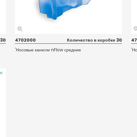
 30
4702000
Количество в коробке 30
47
'Носовые канюли nFlow средние
'Н
ос