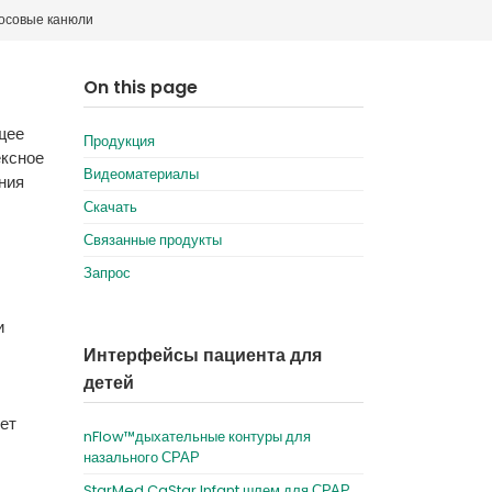
осовые канюли
Deutschland
Sweden
España
Turkey
On this page
France
щее
Продукция
International English
ексное
Видеоматериалы
ния
Скачать
Связанные продукты
Запрос
и
Интерфейсы пациента для
детей
ет
nFlow™дыхательные контуры для
назального СРАР
StarMed CaStar Infant шлем для СРАР