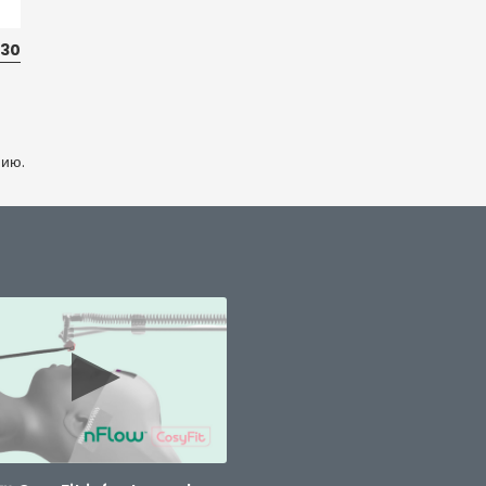
 30
нию.