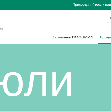
овые
Присоединяйтесь к на
жке
О компании Intersurgical
Проду
юли