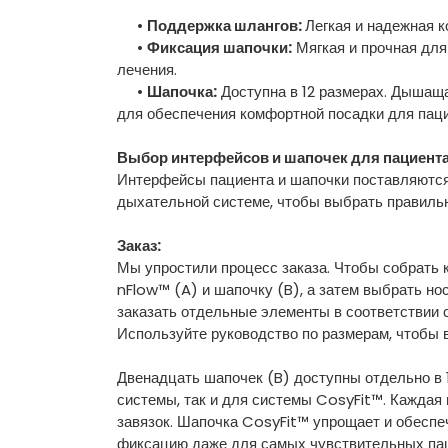
•
Поддержка шлангов:
Легкая и надежная к
•
Фиксация шапочки:
Мягкая и прочная для
лечения.
•
Шапочка:
Доступна в 12 размерах. Дышаща
для обеспечения комфортной посадки для пац
Выбор интерфейсов и шапочек для пациент
Интерфейсы пациента и шапочки поставляются 
дыхательной системе, чтобы выбрать правильн
Заказ:
Мы упростили процесс заказа. Чтобы собрать
nFlow™ (A) и шапочку (B), а затем выбрать н
заказать отдельные элементы в соответствии 
Используйте руководство по размерам, чтобы 
Двенадцать шапочек (B) доступны отдельно в 
системы, так и для системы CosyFit™. Каждая
завязок. Шапочка CosyFit™ упрощает и обеспе
фиксацию даже для самых чувствительных пац