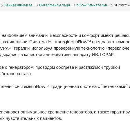
Неинвазивная ве...
Интерфейсы паци...
nFlow™дыхательн...
nFlow™ н
в наибольшем внимании. Безопасность и комфорт имеют решаю
пах их жизни. Система Intersurgical nFlow™ предлагает компл
CPAP-терапии, используя проверенную технологию «переключе
 дыхания» в качестве альтернативы аппарату ИВЛ CPAP.
е с генератором, проводом обогрева и растяжимой трубкой
ботанного газа.
епления системы nFlow™: традиционная система с "петельками" 
ечивает оптимальное крепление генератора, а также гарантиру
х чувствительных пациентов.