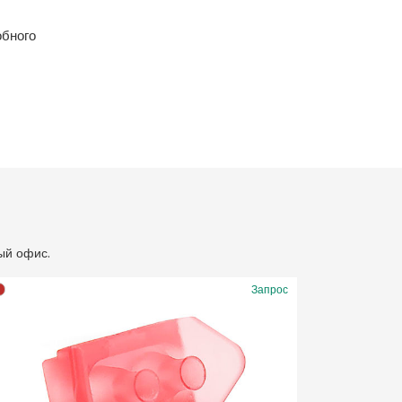
обного
ый офис.
Запрос