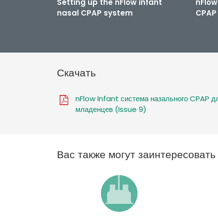
Setting up the nFlow infant
nFlow
nasal CPAP system
CPAP 
Скачать
nFlow Infant система назального CPAP д
младенцев (Issue 9)
Вас также могут заинтересоват