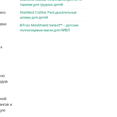
терапии для грудных детей
его
StarMed CaStar Ped дыхательные
шлемы для детей
авки
BiTrac MaxShield Select™ - детские
полнолицевые маски для НИВЛ
 к
ьно
одов.
нной
ангов и
щую