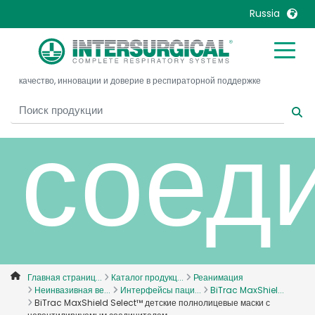
неве
Russia
United Kingdom
Ireland
качество, инновации и доверие в респираторной поддержке
United States
Italia
Australia
Japan
соед
België, Nederlands
Lietuva
Belgique, Français
Malaysia
Canada, English
Mexico
Canada, Français
Nederlands
China
Norway
Colombia
Portugal
Denmark
Russia
Главная страниц...
Каталог продукц...
Реанимация
Неинвазивная ве...
Интерфейсы паци...
BiTrac MaxShiel...
Deutschland
Sweden
BiTrac MaxShield Select™ детские полнолицевые маски с