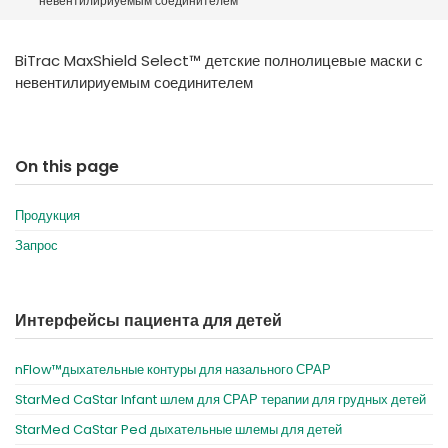
невентилириуемым соединителем
España
Turkey
France
BiTrac MaxShield Select™ детские полнолицевые маски с
International English
невентилириуемым соединителем
On this page
Продукция
Запрос
Интерфейсы пациента для детей
nFlow™дыхательные контуры для назального СРАР
StarMed CaStar Infant шлем для СРАР терапии для грудных детей
StarMed CaStar Ped дыхательные шлемы для детей