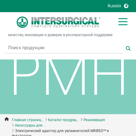
MR8
Russia
United Kingdom
Ireland
качество, инновации и доверие в респираторной поддержке
United States
Italia
PMH
Australia
Japan
België, Nederlands
Lietuva
Belgique, Français
Malaysia
Canada, English
Mexico
Canada, Français
Nederlands
China
Norway
Colombia
Portugal
Denmark
Russia
Главная страниц...
Каталог продукц...
Реанимация
Аксессуары для ...
Deutschland
Sweden
Электрический адаптер для увлажнителей MR850™ и