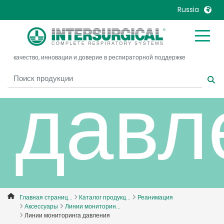
мони
Russia
United Kingdom
Ireland
качество, инновации и доверие в респираторной поддержке
United States
Italia
давл
Australia
Japan
België, Nederlands
Lietuva
Belgique, Français
Malaysia
Canada, English
Mexico
Canada, Français
Nederlands
China
Norway
Colombia
Portugal
Denmark
Russia
Главная страниц...
Каталог продукц...
Реанимация
Аксессуары
Линии мониторин...
Deutschland
Sweden
Линии мониторинга давления