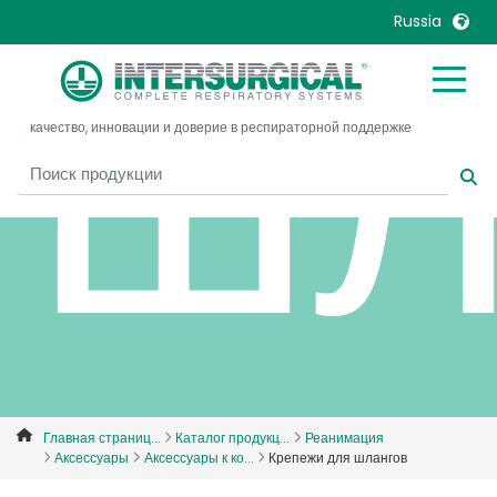
шл
Russia
United Kingdom
Ireland
качество, инновации и доверие в респираторной поддержке
United States
Italia
Australia
Japan
België, Nederlands
Lietuva
Belgique, Français
Malaysia
Canada, English
Mexico
Canada, Français
Nederlands
China
Norway
Colombia
Portugal
Denmark
Russia
Главная страниц...
Каталог продукц...
Реанимация
Аксессуары
Аксессуары к ко...
Крепежи для шлангов
Deutschland
Sweden