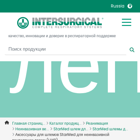
Russia
лег
United Kingdom
Ireland
качество, инновации и доверие в респираторной поддержке
United States
Italia
Australia
Japan
België, Nederlands
Lietuva
Belgique, Français
Malaysia
Canada, English
Mexico
Canada, Français
Nederlands
China
Norway
Colombia
Portugal
Denmark
Russia
Главная страниц...
Каталог продукц...
Реанимация
Неинвазивная ве...
StarMed шлем дл...
StarMed шлемы д...
Deutschland
Sweden
Аксессуары для шлемов StarMed для неинвазивной