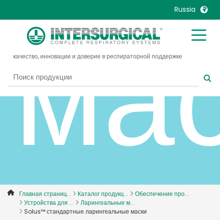
Russia
ма
United Kingdom
Ireland
качество, инновации и доверие в респираторной поддержке
United States
Italia
Australia
Japan
België, Nederlands
Lietuva
Belgique, Français
Malaysia
Canada, English
Mexico
Canada, Français
Nederlands
China
Norway
Colombia
Portugal
Denmark
Russia
Главная страниц...
Каталог продукц...
Обеспечение про...
Устройства для ...
Ларингеальные м...
Deutschland
Sweden
Solus™ стандартные ларингеальные маски