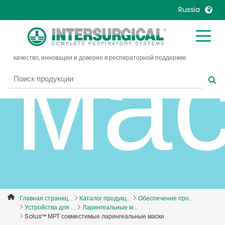
Russia
мас
United Kingdom
Ireland
качество, инновации и доверие в респираторной поддержке
United States
Italia
Australia
Japan
België, Nederlands
Lietuva
Belgique, Français
Malaysia
Canada, English
Mexico
Canada, Français
Nederlands
China
Norway
Colombia
Portugal
Denmark
Russia
Главная страниц...
Каталог продукц...
Обеспечение про...
Устройства для ...
Ларингеальные м...
Deutschland
Sweden
Solus™ МРТ совместимые ларингеальные маски