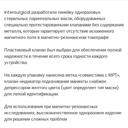
España
Turkey
Intersurgical разработали линейку одноразовых
France
стерильных ларингеальных масок, оборудованных
International English
специально протестированными клапанами без содержания
металла, которые гарантируют отсутствие искаженного
магнитного поля в магнитно-резонансном томографе.
Пластиковый клапан был выбран для обеспечения полной
надежности в течение всего срока годности каждого
устройства.
На каждую упаковку нанесена метка «совместима с МРТ»,
клапан-индикатор подкачивания манжеты снабжен
депрессором желтого цвета (цвет определяет тип маски)
для легкой идентификации.
Для использования при магнитно-резонансных
исследованиях, высококачественное одноразовое изделие
для решения сложных проблем