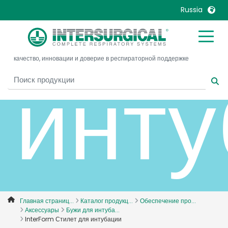
для
Russia
United Kingdom
Ireland
качество, инновации и доверие в респираторной поддержке
United States
Italia
инту
Australia
Japan
België, Nederlands
Lietuva
Belgique, Français
Malaysia
Canada, English
Mexico
Canada, Français
Nederlands
China
Norway
Colombia
Portugal
Denmark
Russia
Главная страниц...
Каталог продукц...
Обеспечение про...
Аксессуары
Бужи для интуба...
Deutschland
Sweden
InterForm Стилет для интубации