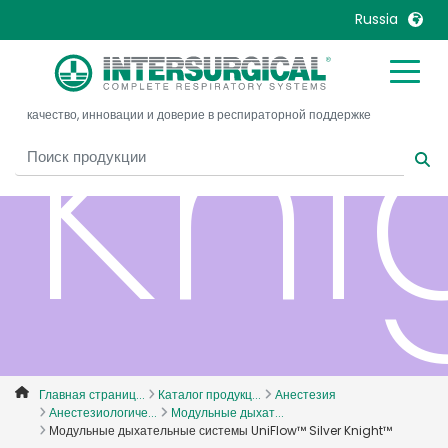
Russia
Kni
United Kingdom
Ireland
качество, инновации и доверие в респираторной поддержке
United States
Italia
Australia
Japan
België, Nederlands
Lietuva
Belgique, Français
Malaysia
Canada, English
Mexico
Canada, Français
Nederlands
China
Norway
Colombia
Portugal
Denmark
Russia
Главная страниц...
Каталог продукц...
Анестезия
Анестезиологиче...
Модульные дыхат...
Deutschland
Sweden
Модульные дыхательные системы UniFlow™ Silver Knight™