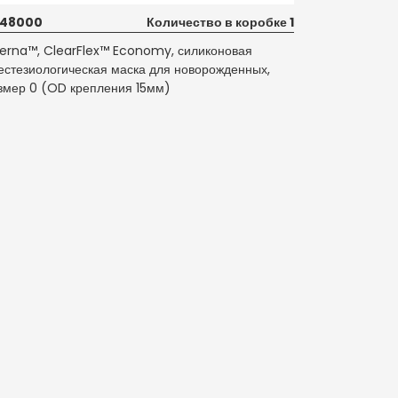
848000
Количество в коробке 1
terna™, ClearFlex™ Economy, силиконовая
естезиологическая маска для новорожденных,
змер 0 (OD крепления 15мм)