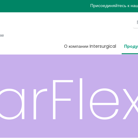
ки Al
Присоединяйтесь к на
жке
О компании Intersurgical
Проду
arFle