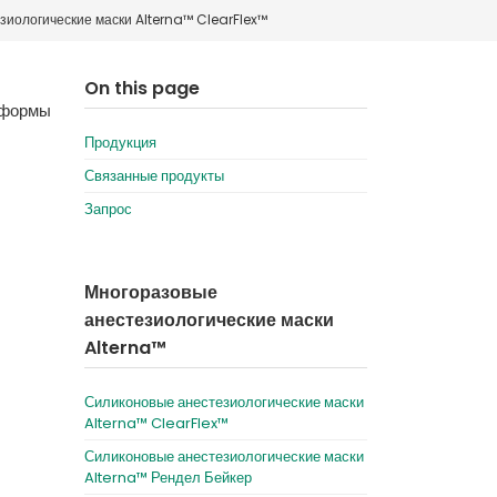
иологические маски Alterna™ ClearFlex™
Deutschland
Sweden
España
Turkey
On this page
 формы
France
Продукция
International English
Связанные продукты
Запрос
Многоразовые
анестезиологические маски
Alterna™
Силиконовые анестезиологические маски
Alterna™ ClearFlex™
Силиконовые анестезиологические маски
Alterna™ Рендел Бейкер