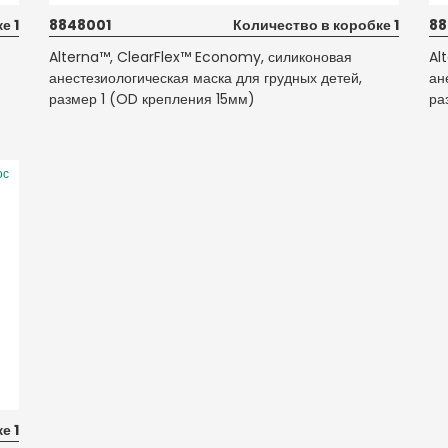
е 1
8848001
Количество в коробке 1
8
Alterna™, ClearFlex™ Economy, силиконовая
Al
анестезиологическая маска для грудных детей,
ан
размер 1 (OD крепления 15мм)
ра
ос
е 1