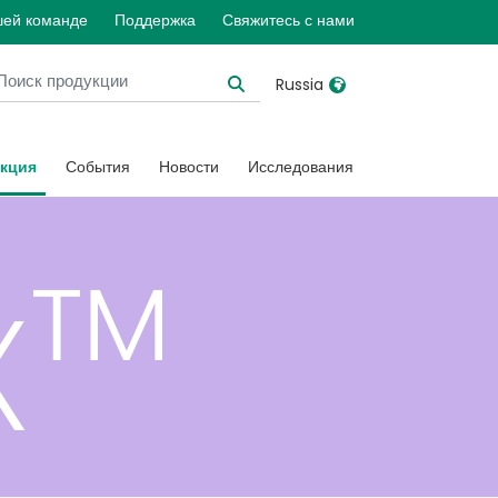
terna
шей команде
Поддержка
Свяжитесь с нами
Russia
United Kingdom
Ireland
кция
События
Новости
Исследования
United States
Italia
Australia
Japan
x™
België, Nederlands
Lietuva
Belgique, Français
Malaysia
Canada, English
Mexico
Canada, Français
Nederlands
China
Norway
Colombia
Portugal
Denmark
Russia