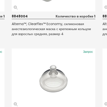
е 1
8848004
Количество в коробке 1
88
Alterna™, ClearFlex™ Economy, силиконовая
Al
м
анестезиологическая маска с крепежным кольцом
ан
для взрослых средняя, размер 4
дл
ос
Запрос