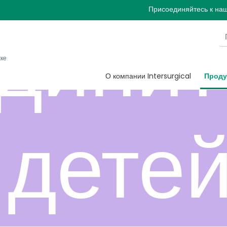
Присоединяйтесь к на
динит
жке
О компании Intersurgical
Проду
 дете