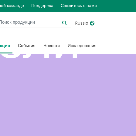
шей команде
Поддержка
Свяжитесь с нами
ели
Russia
United Kingdom
Ireland
кция
События
Новости
Исследования
United States
Italia
Australia
Japan
й
België, Nederlands
Lietuva
Belgique, Français
Malaysia
Canada, English
Mexico
Canada, Français
Nederlands
China
Norway
Colombia
Portugal
Denmark
Russia