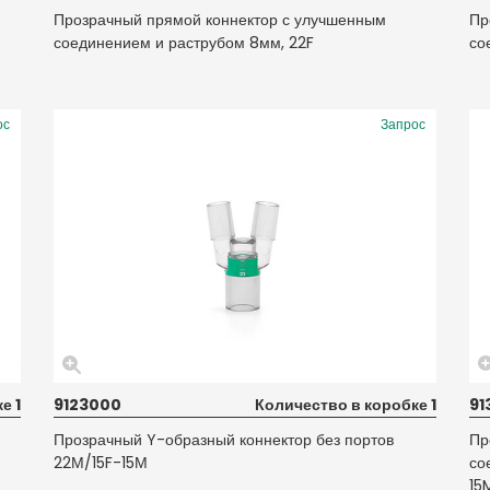
Прозрачный прямой коннектор с улучшенным
Пр
соединением и раструбом 8мм, 22F
со
ос
Запрос
е 1
9123000
Количество в коробке 1
91
Прозрачный Y-образный коннектор без портов
Пр
22М/15F-15М
со
15