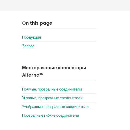
Deutschland
Sweden
España
Turkey
On this page
France
Продукция
International English
Запрос
Многоразовые коннекторы
Alterna™
Прямые, прозрачные соединители
Угловые, прозрачные соединители
Y-образные, прозрачные соединители
Прозрачные гибкие соединители