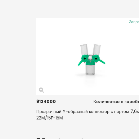
Запр
9124000
Количество в коробк
Прозрачный Y-образный коннектор с портом 7,6
22М/15F-15М