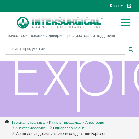
Russia
United Kingdom
Ireland
Expl
качество, инновации и доверие в респираторной поддержке
United States
Italia
Australia
Japan
België, Nederlands
Lietuva
Belgique, Français
Malaysia
Canada, English
Mexico
Canada, Français
Nederlands
China
Norway
Colombia
Portugal
Denmark
Russia
Главная страниц...
Каталог продукц...
Анестезия
Анестезиологиче...
Одноразовые ане...
Deutschland
Sweden
Маски для эндоскопических исследований Explorer