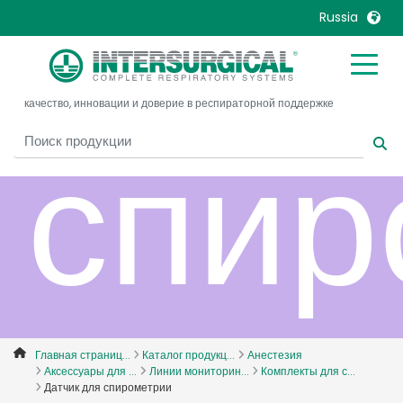
Датч
Russia
United Kingdom
Ireland
качество, инновации и доверие в респираторной поддержке
United States
Italia
спир
Australia
Japan
België, Nederlands
Lietuva
Belgique, Français
Malaysia
Canada, English
Mexico
Canada, Français
Nederlands
China
Norway
Colombia
Portugal
Denmark
Russia
Главная страниц...
Каталог продукц...
Анестезия
Аксессуары для ...
Линии мониторин...
Комплекты для с...
Deutschland
Sweden
Датчик для спирометрии