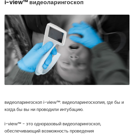
i-view™ видеоларингоскоп
España
Turkey
France
International English
видеоларингоскоп i-view™: видеоларингоскопия, где бы и
когда бы вы ни проводили интубацию.
i-view™ - это одноразовый видеоларингоскоп,
обеспечивающий возможность проведения