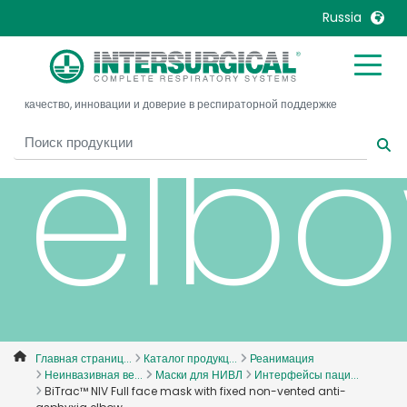
asph
Russia
United Kingdom
Ireland
качество, инновации и доверие в респираторной поддержке
United States
Italia
elb
Australia
Japan
België, Nederlands
Lietuva
Belgique, Français
Malaysia
Canada, English
Mexico
Canada, Français
Nederlands
China
Norway
Colombia
Portugal
Denmark
Russia
Главная страниц...
Каталог продукц...
Реанимация
Неинвазивная ве...
Маски для НИВЛ
Интерфейсы паци...
Deutschland
Sweden
BiTrac™ NIV Full face mask with fixed non-vented anti-